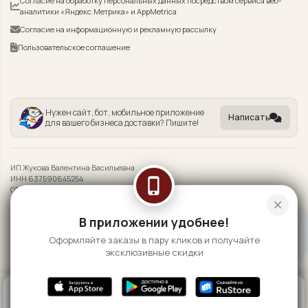
Согласие на обработку персональных данных посредством сервиса веб-
аналитики «Яндекс.Метрика» и AppMetrica
Согласие на информационную и рекламную рассылку
Пользовательское соглашение
Нужен сайт, бот, мобильное приложение
Написать
для вашего бизнеса доставки? Пишите!
ИП Жукова Валентина Васильевна
ИНН 637590645254
phone_iphone
ОГРНИП 323632700007729
close
Информация на сайте носит справочный характер и не является публичной
В приложении удобнее!
офертой
Оформляйте заказы в пару кликов и получайте
©
2026 WANWAI Wasabi
эксклюзивные скидки
0
КОРЗИНА
0 ₽
ГЛАВНАЯ
ВОЙТИ