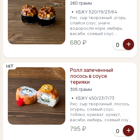
280 грамм
•
КБЖУ 520/19/23/64
Рис, сыр творожный, угорь,
спайси соус, унаги,
водоросли нори, имбирь,
васаби, соевый соус ...
680 ₽
HIT
Ролл запеченный
лосось в соусе
терияки
305 грамм
•
КБЖУ 450/23/7/73
Рис, сыр творожный, лосось,
огурец, соевый соус,
тобико, кумкват, кунжут,
васаби, имбирь, соевый соу...
795 ₽