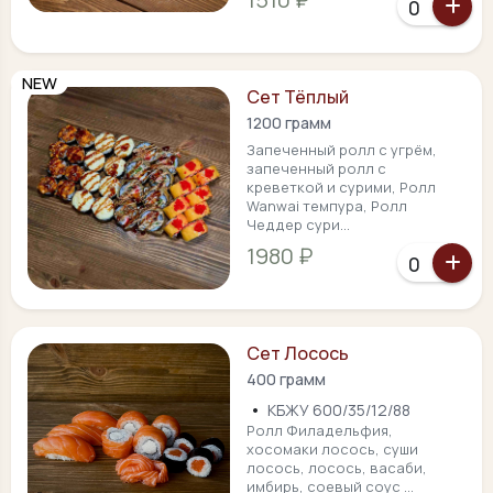
NEW
Сет Тёплый
1200 грамм
Запеченный ролл с угрём,
запеченный ролл с
креветкой и сурими, Ролл
Wanwai темпура, Ролл
Чеддер сури...
1980 ₽
Сет Лосось
400 грамм
•
КБЖУ 600/35/12/88
Ролл Филадельфия,
хосомаки лосось, суши
лосось, лосось, васаби,
имбирь, соевый соус ...