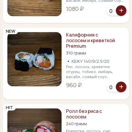
васаби, имбирь, соевый соу...
1080 ₽
NEW
Калифорния с
лососем и креветкой
Premium
310 грамм
•
КБЖУ 140/9/2,5/20
Рис, лосось, креветки,
огурец, тобико, имбирь,
васаби, соевый соус...
960 ₽
HIT
Ролл без риса с
лососем
240 грамм
Креветки, лосось, сыр