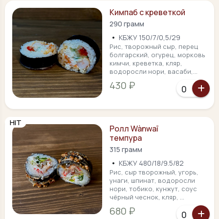
Кимпаб с креветкой
290 грамм
•
КБЖУ 150/7/0,5/29
Рис, творожный сыр, перец
болгарский, огурец, морковь
кимчи, креветка, кляр,
водоросли нори, васаби,...
430 ₽
HIT
Ролл Wànwaī
темпура
315 грамм
•
КБЖУ 480/18/9.5/82
Рис, сыр творожный, угорь,
унаги, шпинат, водоросли
нори, тобико, кунжут, соус
чёрный чеснок, кляр, ...
680 ₽