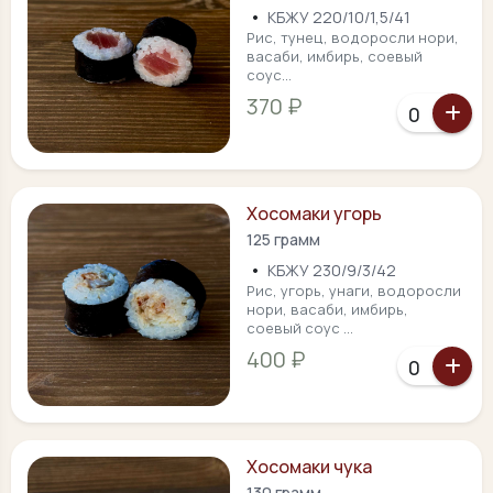
•
КБЖУ 220/10/1,5/41
Рис, тунец, водоросли нори,
васаби, имбирь, соевый
соус...
370 ₽
Хосомаки угорь
125 грамм
•
КБЖУ 230/9/3/42
Рис, угорь, унаги, водоросли
нори, васаби, имбирь,
соевый соус ...
400 ₽
Хосомаки чука
130 грамм