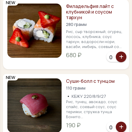
NEW
Филадельфия лайт с
клубникой и соусом
тархун
280 грамм
Рис, сыр творожный, огурец,
лосось, клубника, соус
тархун, водоросли нори,
васаби, имбирь, соевый со...
680 ₽
NEW
Суши-болл с тунцом
110 грамм
•
КБЖУ 220/8/9/27
Рис, тунец, авокадо, соус
спайс, соевый соус, соус
терияки, стружка тунца
Бонито...
190 ₽