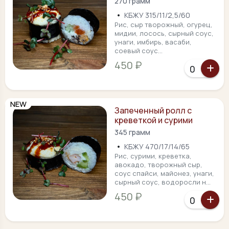
270 грамм
•
КБЖУ 315/11/2,5/60
Рис, сыр творожный, огурец,
мидии, лосось, сырный соус,
унаги, имбирь, васаби,
соевый соус...
450 ₽
NEW
Запеченный ролл с
креветкой и сурими
345 грамм
•
КБЖУ 470/17/14/65
Рис, сурими, креветка,
авокадо, творожный сыр,
соус спайси, майонез, унаги,
сырный соус, водоросли н...
450 ₽