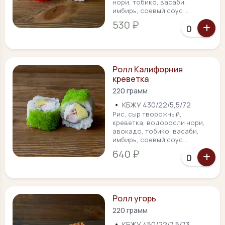
нори, тобико, васаби,
имбирь, соевый соус ...
530 ₽
Ролл Калифорния
креветка
220 грамм
•
КБЖУ 430/22/5,5/72
Рис, сыр творожный,
креветка, водоросли нори,
авокадо, тобико, васаби,
имбирь, соевый соус ...
640 ₽
Ролл угорь
220 грамм
•
КБЖУ 450/22/7,5/73