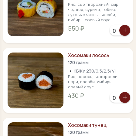
Рис, сыр творожный, сыр
чеддер, сурими, тобико,
луковые чипсы, васаби,
имбирь, соевый соус...
550 ₽
Хосомаки лосось
120 грамм
•
КБЖУ 230/9,5/2,5/41
Рис, лосось, водоросли
нори, васаби, имбирь,
соевый соус ...
430 ₽
Хосомаки тунец
120 грамм