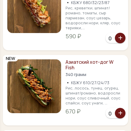
•
КБЖУ 680/32/23/87
Рис, креветки, шпинат/
романо, томаты, сыр
пармезан, соус цезарь,
водоросли нори, кляр, соус
терияки,...
590 ₽
NEW
Азиатский хот-дог W
Fish
340 грамм
•
КБЖУ 610/27/24/73
Рис, лосось, тунец, огурец,
шпинат/романо, водоросли
нори, соус сливочный, соус
спайси, соус унаги, ...
670 ₽