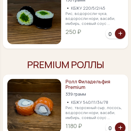
•
КБЖУ 220/5/2/45
Рис, водоросли чука,
водоросли нори, васаби,
имбирь, соевый соус ...
250 ₽
PREMIUM РОЛЛЫ
Ролл Филадельфия
Premium
339 грамм
•
КБЖУ 540/11/34/78
Рис, творожный сыр, лосось,
водоросли нори, васаби,
имбирь, соевый соус ...
1180 ₽