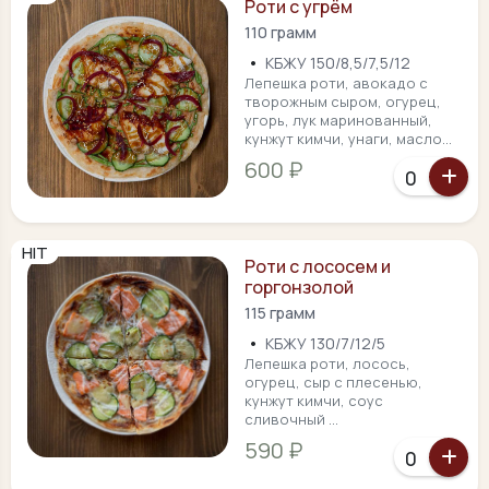
Роти с угрём
110 грамм
•
КБЖУ 150/8,5/7,5/12
Лепешка роти, авокадо с
творожным сыром, огурец,
угорь, лук маринованный,
кунжут кимчи, унаги, масло...
600 ₽
HIT
Роти с лососем и
горгонзолой
115 грамм
•
КБЖУ 130/7/12/5
Лепешка роти, лосось,
огурец, сыр с плесенью,
кунжут кимчи, соус
сливочный ...
590 ₽