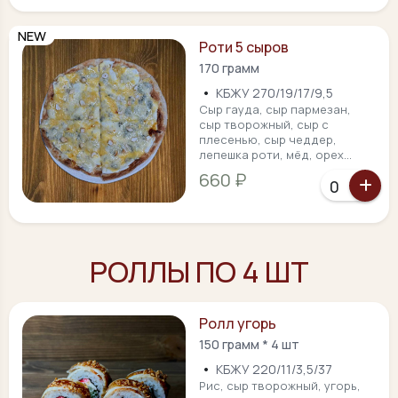
NEW
Роти 5 сыров
170 грамм
•
КБЖУ 270/19/17/9,5
Сыр гауда, сыр пармезан,
сыр творожный, сыр с
плесенью, сыр чеддер,
лепешка роти, мёд, орех...
660 ₽
РОЛЛЫ ПО 4 ШТ
Ролл угорь
150 грамм * 4 шт
•
КБЖУ 220/11/3,5/37
Рис, сыр творожный, угорь,