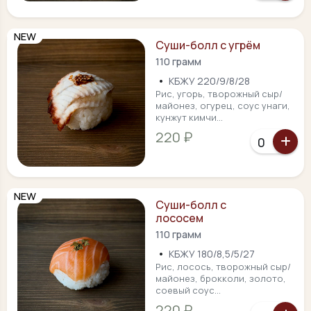
NEW
Суши-болл с угрём
110 грамм
•
КБЖУ 220/9/8/28
Рис, угорь, творожный сыр/
майонез, огурец, соус унаги,
кунжут кимчи...
220 ₽
NEW
Суши-болл с
лососем
110 грамм
•
КБЖУ 180/8,5/5/27
Рис, лосось, творожный сыр/
майонез, брокколи, золото,
соевый соус...
220 ₽