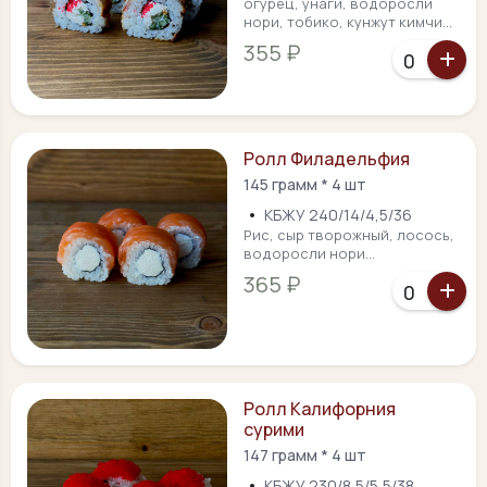
огурец, унаги, водоросли
нори, тобико, кунжут кимчи...
355 ₽
Ролл Филадельфия
145 грамм * 4 шт
•
КБЖУ 240/14/4,5/36
Рис, сыр творожный, лосось,
водоросли нори...
365 ₽
Ролл Калифорния
сурими
147 грамм * 4 шт
•
КБЖУ 230/8,5/5,5/38