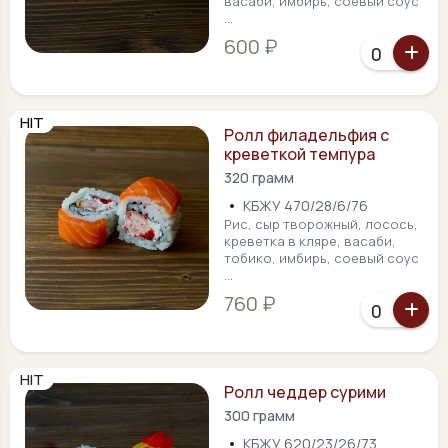
васаби, имбирь, соевый соус
...
600 ₽
HIT
Ролл филадельфия с
креветкой темпура
320 грамм
•
КБЖУ 470/28/6/76
Рис, сыр творожный, лосось,
креветка в кляре, васаби,
тобико, имбирь, соевый соус
...
760 ₽
HIT
Ролл чеддер сурими
300 грамм
•
КБЖУ 620/23/26/73