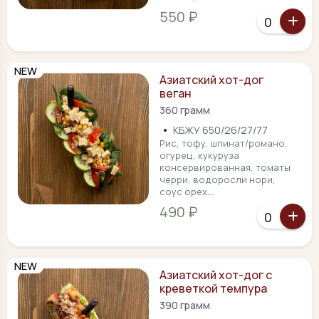
550 ₽
NEW
Азиатский хот-дог
веган
360 грамм
•
КБЖУ 650/26/27/77
Рис, тофу, шпинат/романо,
огурец, кукуруза
консервированная, томаты
черри, водоросли нори,
соус орех...
490 ₽
NEW
Азиатский хот-дог с
креветкой темпура
390 грамм