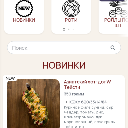
НОВИНКИ
РОТИ
РОЛЛЫ ПО
ШТ
НОВИНКИ
NEW
Азиатский хот-дог W
Тейсти
350 грамм
•
КБЖУ 620/33/14/84
Куриное филе су-вид, сыр
чеддер, томаты, рис,
шпинат/романо, лук
маринованный, соус гриль
тейсти, во...