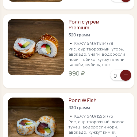
Ролл с угрем
Premium
320 грамм
•
КБЖУ 540/11/34/78
Рис, сыр творожный, угорь,
авокадо, унаги, водоросли
нори, тобико, кунжут кимчи,
васаби, имбирь, сое...
990 ₽
Ролл W Fish
330 грамм
•
КБЖУ 540/12/31/75
Рис, сыр творожный, лосось,
тунец, водоросли нори,
авокадо, кунжут кимчи,