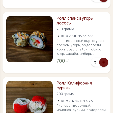
Ролл спайси угорь
лосось
280 грамм
•
КБЖУ 510/12/21/77
Рис, творожный сыр, огурец,
лосось, угорь, водоросли
нори, соус спайси, тобико,
кляр, васаби, имбирь...
700 ₽
Ролл Калифорния
сурими
290 грамм
•
КБЖУ 470/11/17/76
Рис, сыр творожный,
майонез, сурими, водоросли