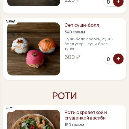
NEW
Сет суши-болл
340 грамм
Суши-болл лосось, суши-
болл угорь, суши-болл
тунец...
600 ₽
РОТИ
HIT
Роти с креветкой и
сгущенкой васаби
150 грамм