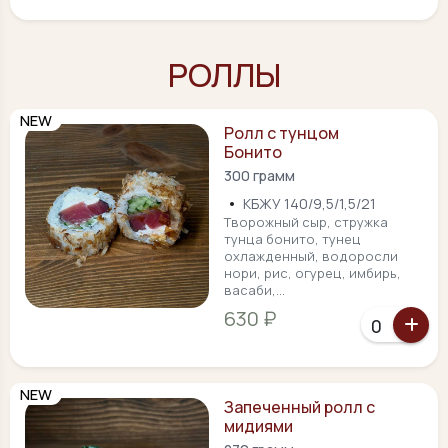
РОЛЛЫ
NEW
Ролл с тунцом
Бонито
300 грамм
•
КБЖУ 140/9,5/1,5/21
Творожный сыр, стружка
тунца бонито, тунец
охлажденный, водоросли
нори, рис, огурец, имбирь,
васаби,...
630 ₽
NEW
Запеченный ролл с
мидиями