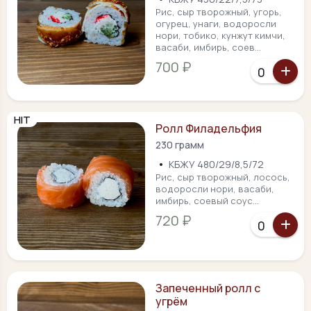
Рис, сыр творожный, угорь,
огурец, унаги, водоросли
нори, тобико, кунжут кимчи,
васаби, имбирь, соев...
700 ₽
HIT
Ролл Филадельфия
230 грамм
•
КБЖУ 480/29/8,5/72
Рис, сыр творожный, лосось,
водоросли нори, васаби,
имбирь, соевый соус...
720 ₽
Запеченный ролл с
угрём