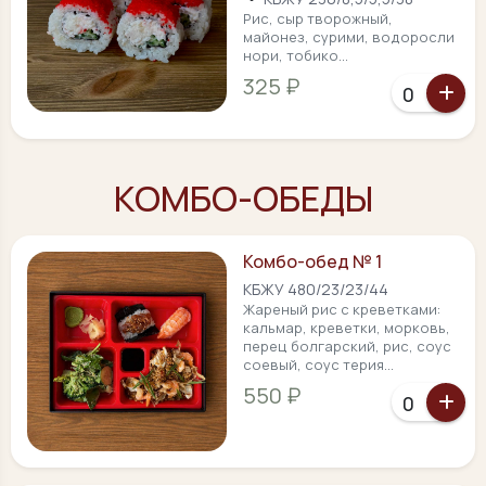
Рис, сыр творожный,
майонез, сурими, водоросли
нори, тобико...
325 ₽
КОМБО-ОБЕДЫ
Комбо-обед № 1
КБЖУ 480/23/23/44
Жареный рис с креветками:
кальмар, креветки, морковь,
перец болгарский, рис, соус
соевый, соус терия...
550 ₽