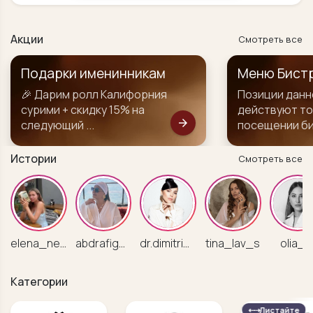
Акции
Смотреть все
Меню Бистро
Бизнес Лан
Позиции данного меню
с 12:00 - 16:0
действуют только при
в подарок!
arrow_forward
посещении бистро
Истории
Смотреть все
elena_nemecz
abdrafigova_guzel
dr.dimitrieva
tina_lav_s
olia_I
Категории
⇠⇢
Листайте