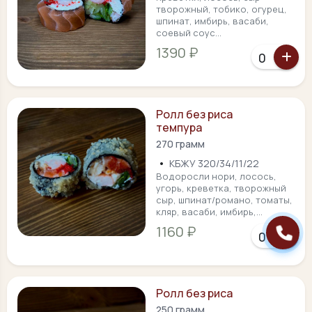
творожный, тобико, огурец,
шпинат, имбирь, васаби,
соевый соус...
1390 ₽
Ролл без риса
темпура
270 грамм
•
КБЖУ 320/34/11/22
Водоросли нори, лосось,
угорь, креветка, творожный
сыр, шпинат/романо, томаты,
кляр, васаби, имбирь,...
1160 ₽
Ролл без риса
250 грамм