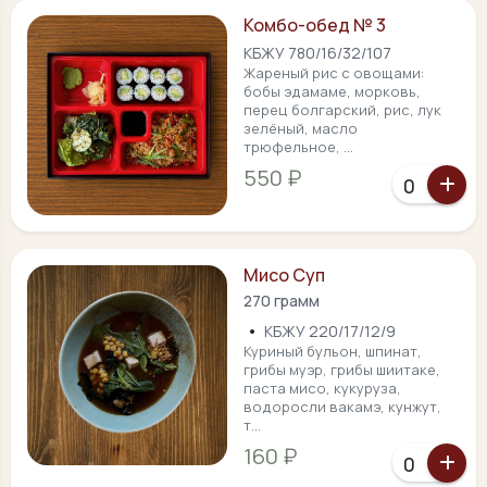
Комбо-обед № 3
КБЖУ 780/16/32/107
Жареный рис с овощами:
бобы эдамаме, морковь,
перец болгарский, рис, лук
зелёный, масло
трюфельное, ...
550 ₽
Мисо Суп
270 грамм
•
КБЖУ 220/17/12/9
Куриный бульон, шпинат,
грибы муэр, грибы шиитаке,
паста мисо, кукуруза,
водоросли вакамэ, кунжут,
т...
160 ₽