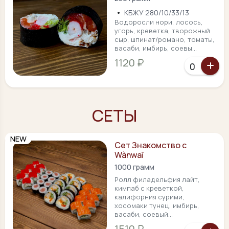
•
КБЖУ 280/10/33/13
Водоросли нори, лосось,
угорь, креветка, творожный
сыр, шпинат/романо, томаты,
васаби, имбирь, соевы...
1120 ₽
СЕТЫ
NEW
Сет Знакомство с
Wànwaī
1000 грамм
Ролл филадельфия лайт,
кимпаб с креветкой,
калифорния сурими,
хосомаки тунец, имбирь,
васаби, соевый...
1510 ₽