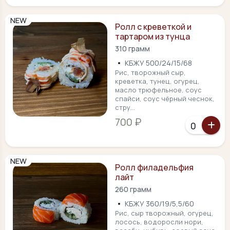
NEW
Ролл с креветкой и
тартаром из тунца
310 грамм
•
КБЖУ 500/24/15/68
Рис, творожный сыр,
креветка, тунец, огурец,
масло трюфельное, соус
спайси, соус чёрный чеснок,
стру...
700 ₽
NEW
Ролл филадельфия
лайт
260 грамм
•
КБЖУ 360/19/5,5/60
Рис, сыр творожный, огурец,
лосось, водоросли нори,