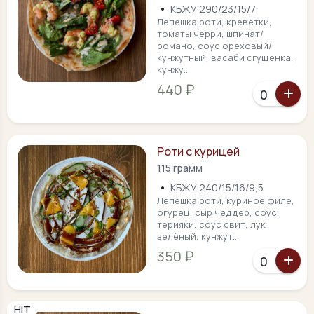
•
КБЖУ 290/23/15/7
Лепешка роти, креветки,
томаты черри, шпинат/
романо, соус ореховый/
кунжутный, васаби сгущенка,
кунжу...
440 ₽
Роти с курицей
115 грамм
•
КБЖУ 240/15/16/9,5
Лепёшка роти, куриное филе,
огурец, сыр чеддер, соус
терияки, соус свит, лук
зелёный, кунжут...
350 ₽
HIT