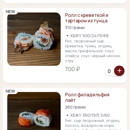
NEW
Ролл с креветкой и
тартаром из тунца
310 грамм
•
КБЖУ 500/24/15/68
Рис, творожный сыр,
креветка, тунец, огурец,
масло трюфельное, соус
спайси, соус чёрный чеснок,
стру...
700 ₽
NEW
Ролл филадельфия
лайт
260 грамм
•
КБЖУ 360/19/5,5/60
Рис, сыр творожный, огурец,
лосось, водоросли нори,