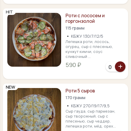
HIT
Роти с лососем и
горгонзолой
115 грамм
•
КБЖУ 130/7/12/5
Лепешка роти, лосось,
огурец, сыр с плесенью,
кунжут кимчи, соус
сливочный ...
590 ₽
NEW
Роти 5 сыров
170 грамм
•
КБЖУ 270/19/17/9,5
Сыр гауда, сыр пармезан,
сыр творожный, сыр с
плесенью, сыр чеддер,
лепешка роти, мёд, орех...