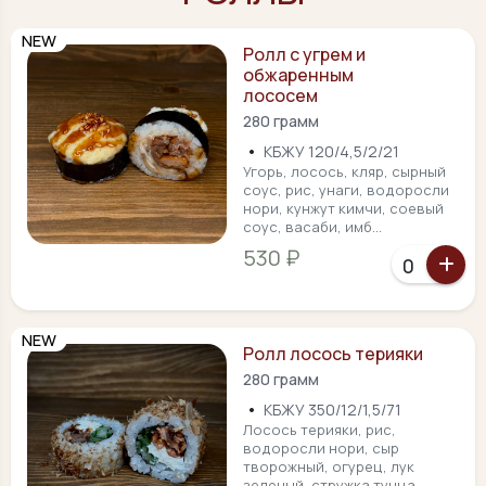
NEW
Ролл с угрем и
обжаренным
лососем
280 грамм
•
КБЖУ 120/4,5/2/21
Угорь, лосось, кляр, сырный
соус, рис, унаги, водоросли
нори, кунжут кимчи, соевый
соус, васаби, имб...
530 ₽
NEW
Ролл лосось терияки
280 грамм
•
КБЖУ 350/12/1,5/71
Лосось терияки, рис,
водоросли нори, сыр
творожный, огурец, лук
зеленый, стружка тунца,