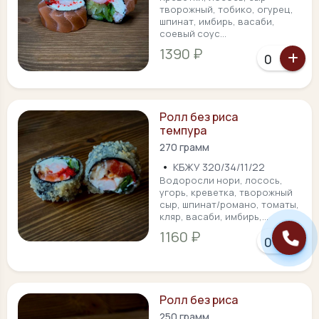
творожный, тобико, огурец,
шпинат, имбирь, васаби,
соевый соус...
1390 ₽
Ролл без риса
темпура
270 грамм
•
КБЖУ 320/34/11/22
Водоросли нори, лосось,
угорь, креветка, творожный
сыр, шпинат/романо, томаты,
кляр, васаби, имбирь,...
1160 ₽
Ролл без риса
250 грамм