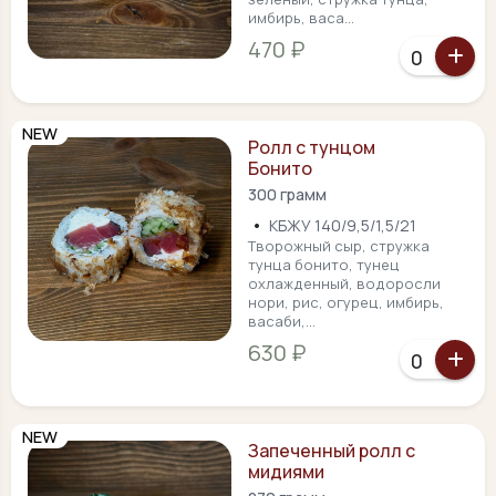
имбирь, васа...
470 ₽
NEW
Ролл с тунцом
Бонито
300 грамм
•
КБЖУ 140/9,5/1,5/21
Творожный сыр, стружка
тунца бонито, тунец
охлажденный, водоросли
нори, рис, огурец, имбирь,
васаби,...
630 ₽
NEW
Запеченный ролл с
мидиями