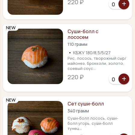
220 ₽
NEW
Суши-болл с
лососем
110 грамм
•
КБЖУ 180/8,5/5/27
Рис, лосось, творожный сыр/
майонез, брокколи, золото,
соевый соус...
220 ₽
NEW
Сет суши-болл
340 грамм
Суши-болл лосось, суши-
болл угорь, суши-болл
тунец...