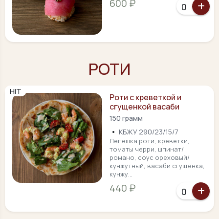
600 ₽
РОТИ
HIT
Роти с креветкой и
сгущенкой васаби
150 грамм
•
КБЖУ 290/23/15/7
Лепешка роти, креветки,
томаты черри, шпинат/
романо, соус ореховый/
кунжутный, васаби сгущенка,
кунжу...
440 ₽