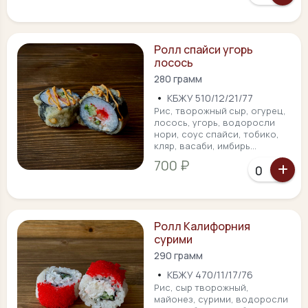
Ролл спайси угорь
лосось
280 грамм
•
КБЖУ 510/12/21/77
Рис, творожный сыр, огурец,
лосось, угорь, водоросли
нори, соус спайси, тобико,
кляр, васаби, имбирь...
700 ₽
Ролл Калифорния
сурими
290 грамм
•
КБЖУ 470/11/17/76
Рис, сыр творожный,
майонез, сурими, водоросли