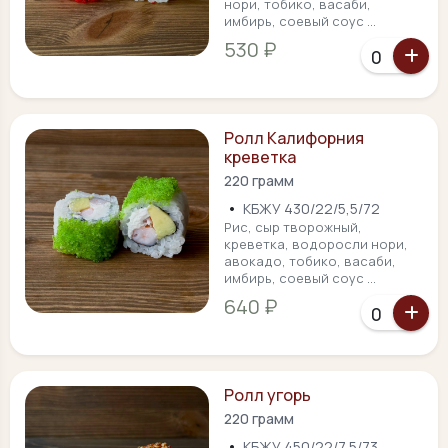
нори, тобико, васаби,
имбирь, соевый соус ...
530 ₽
Ролл Калифорния
креветка
220 грамм
•
КБЖУ 430/22/5,5/72
Рис, сыр творожный,
креветка, водоросли нори,
авокадо, тобико, васаби,
имбирь, соевый соус ...
640 ₽
Ролл угорь
220 грамм
•
КБЖУ 450/22/7,5/73