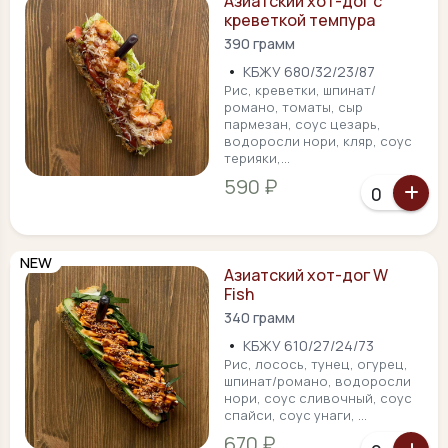
Азиатский хот-дог с
креветкой темпура
390 грамм
•
КБЖУ 680/32/23/87
Рис, креветки, шпинат/
романо, томаты, сыр
пармезан, соус цезарь,
водоросли нори, кляр, соус
терияки,...
590 ₽
NEW
Азиатский хот-дог W
Fish
340 грамм
•
КБЖУ 610/27/24/73
Рис, лосось, тунец, огурец,
шпинат/романо, водоросли
нори, соус сливочный, соус
спайси, соус унаги, ...
670 ₽