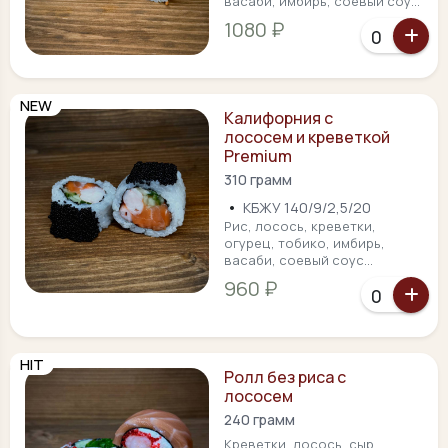
васаби, имбирь, соевый соу...
1080 ₽
NEW
Калифорния с
лососем и креветкой
Premium
310 грамм
•
КБЖУ 140/9/2,5/20
Рис, лосось, креветки,
огурец, тобико, имбирь,
васаби, соевый соус...
960 ₽
HIT
Ролл без риса с
лососем
240 грамм
Креветки, лосось, сыр