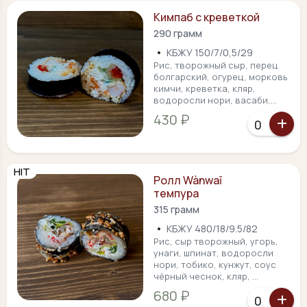
Кимпаб с креветкой
290 грамм
•
КБЖУ 150/7/0,5/29
Рис, творожный сыр, перец
болгарский, огурец, морковь
кимчи, креветка, кляр,
водоросли нори, васаби,...
430 ₽
HIT
Ролл Wànwaī
темпура
315 грамм
•
КБЖУ 480/18/9.5/82
Рис, сыр творожный, угорь,
унаги, шпинат, водоросли
нори, тобико, кунжут, соус
чёрный чеснок, кляр, ...
680 ₽