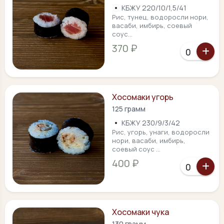
•
КБЖУ 220/10/1,5/41
Рис, тунец, водоросли нори,
васаби, имбирь, соевый
соус...
370 ₽
Хосомаки угорь
125 грамм
•
КБЖУ 230/9/3/42
Рис, угорь, унаги, водоросли
нори, васаби, имбирь,
соевый соус ...
400 ₽
Хосомаки чука
130 грамм