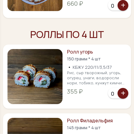
660 ₽
РОЛЛЫ ПО 4 ШТ
Ролл угорь
150 грамм * 4 шт
•
КБЖУ 220/11/3,5/37
Рис, сыр творожный, угорь,
огурец, унаги, водоросли
нори, тобико, кунжут кимчи...
355 ₽
Ролл Филадельфия
145 грамм * 4 шт