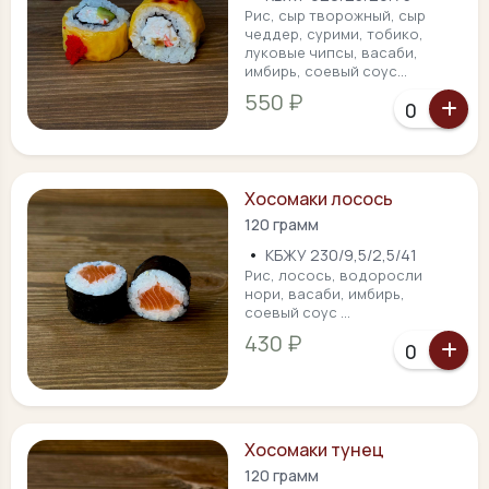
Рис, сыр творожный, сыр
чеддер, сурими, тобико,
луковые чипсы, васаби,
имбирь, соевый соус...
550 ₽
Хосомаки лосось
120 грамм
•
КБЖУ 230/9,5/2,5/41
Рис, лосось, водоросли
нори, васаби, имбирь,
соевый соус ...
430 ₽
Хосомаки тунец
120 грамм