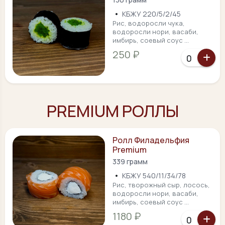
•
КБЖУ 220/5/2/45
Рис, водоросли чука,
водоросли нори, васаби,
имбирь, соевый соус ...
250 ₽
PREMIUM РОЛЛЫ
Ролл Филадельфия
Premium
339 грамм
•
КБЖУ 540/11/34/78
Рис, творожный сыр, лосось,
водоросли нори, васаби,
имбирь, соевый соус ...
1180 ₽