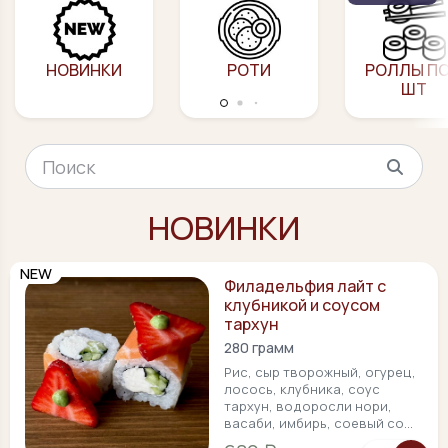
НОВИНКИ
РОТИ
РОЛЛЫ ПО
ШТ
НОВИНКИ
NEW
Филадельфия лайт с
клубникой и соусом
тархун
280 грамм
Рис, сыр творожный, огурец,
лосось, клубника, соус
тархун, водоросли нори,
васаби, имбирь, соевый со...