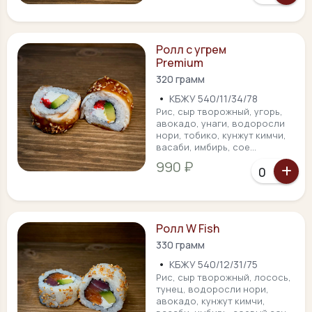
Ролл с угрем
Premium
320 грамм
•
КБЖУ 540/11/34/78
Рис, сыр творожный, угорь,
авокадо, унаги, водоросли
нори, тобико, кунжут кимчи,
васаби, имбирь, сое...
990 ₽
Ролл W Fish
330 грамм
•
КБЖУ 540/12/31/75
Рис, сыр творожный, лосось,
тунец, водоросли нори,
авокадо, кунжут кимчи,