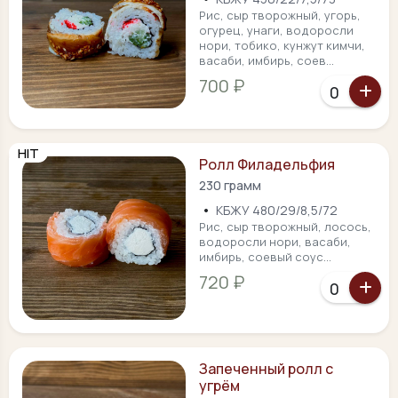
Рис, сыр творожный, угорь,
огурец, унаги, водоросли
нори, тобико, кунжут кимчи,
васаби, имбирь, соев...
700 ₽
HIT
Ролл Филадельфия
230 грамм
•
КБЖУ 480/29/8,5/72
Рис, сыр творожный, лосось,
водоросли нори, васаби,
имбирь, соевый соус...
720 ₽
Запеченный ролл с
угрём