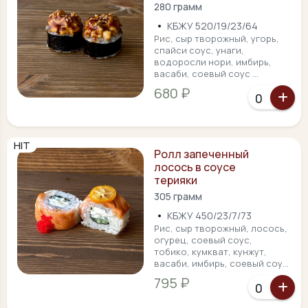
280 грамм
•
КБЖУ 520/19/23/64
Рис, сыр творожный, угорь,
спайси соус, унаги,
водоросли нори, имбирь,
васаби, соевый соус ...
680 ₽
HIT
Ролл запеченный
лосось в соусе
терияки
305 грамм
•
КБЖУ 450/23/7/73
Рис, сыр творожный, лосось,
огурец, соевый соус,
тобико, кумкват, кунжут,
васаби, имбирь, соевый соу...
795 ₽