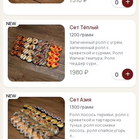
NEW
Сет Тёплый
1200 грамм
Запеченный ролл с угрём,
запеченный ролл с
креветкой и сурими, Ролл
Wanwai темпура, Ролл
Чеддер сури...
1980 ₽
NEW
Сет Азия
1300 грамм
Ролл лосось терияки, ролл с
креветкой и тартаром из
тунца, ролл хосомаки
лосось, ролл спайси угорь
л...