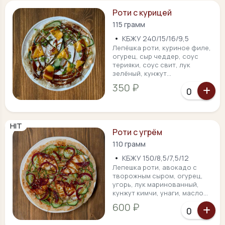
Роти с курицей
115 грамм
•
КБЖУ 240/15/16/9,5
Лепёшка роти, куриное филе,
огурец, сыр чеддер, соус
терияки, соус свит, лук
зелёный, кунжут...
350 ₽
HIT
Роти с угрём
110 грамм
•
КБЖУ 150/8,5/7,5/12
Лепешка роти, авокадо с
творожным сыром, огурец,
угорь, лук маринованный,
кунжут кимчи, унаги, масло...
600 ₽