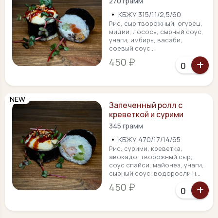
270 грамм
•
КБЖУ 315/11/2,5/60
Рис, сыр творожный, огурец,
мидии, лосось, сырный соус,
унаги, имбирь, васаби,
соевый соус...
450 ₽
NEW
Запеченный ролл с
креветкой и сурими
345 грамм
•
КБЖУ 470/17/14/65
Рис, сурими, креветка,
авокадо, творожный сыр,
соус спайси, майонез, унаги,
сырный соус, водоросли н...
450 ₽