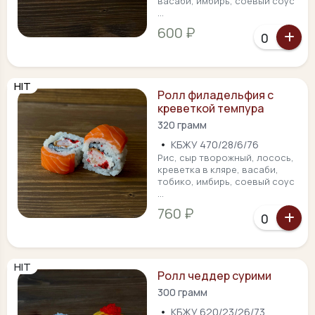
васаби, имбирь, соевый соус
...
600 ₽
HIT
Ролл филадельфия с
креветкой темпура
320 грамм
•
КБЖУ 470/28/6/76
Рис, сыр творожный, лосось,
креветка в кляре, васаби,
тобико, имбирь, соевый соус
...
760 ₽
HIT
Ролл чеддер сурими
300 грамм
•
КБЖУ 620/23/26/73