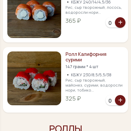
•
КБЖУ 240/14/4,5/36
Рис, сыр творожный, лосось,
водоросли нори...
365 ₽
Ролл Калифорния
сурими
147 грамм * 4 шт
•
КБЖУ 230/8,5/5,5/38
Рис, сыр творожный,
майонез, сурими, водоросли
нори, тобико...
325 ₽
РОЛЛЫ