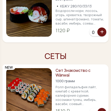
•
КБЖУ 280/10/33/13
Водоросли нори, лосось,
угорь, креветка, творожный
сыр, шпинат/романо, томаты,
васаби, имбирь, соевы...
1120 ₽
СЕТЫ
NEW
Сет Знакомство с
Wànwaī
1000 грамм
Ролл филадельфия лайт,
кимпаб с креветкой,
калифорния сурими,
хосомаки тунец, имбирь,
васаби, соевый...
1510 ₽