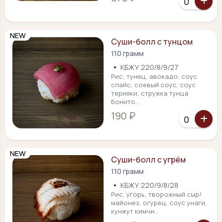
NEW
Суши-болл с тунцом
110 грамм
•
КБЖУ 220/8/9/27
Рис, тунец, авокадо, соус
спайс, соевый соус, соус
терияки, стружка тунца
Бонито...
190 ₽
NEW
Суши-болл с угрём
110 грамм
•
КБЖУ 220/9/8/28
Рис, угорь, творожный сыр/
майонез, огурец, соус унаги,
кунжут кимчи...