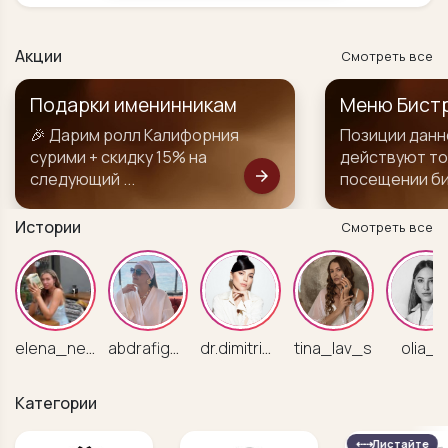
Акции
Смотреть все
Меню Бистро
Бизнес Лан
Позиции данного меню
с 12:00 - 16:0
действуют только при
в подарок!
arrow_forward
посещении бистро
Истории
Смотреть все
elena_nemecz
abdrafigova_guzel
dr.dimitrieva
tina_lav_s
olia_I
Категории
⇠⇢
Листайте