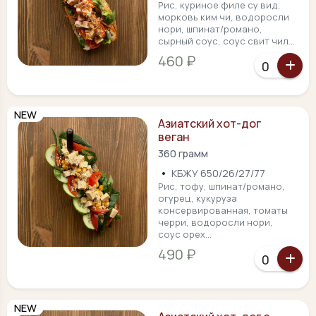
Рис, куриное филе су вид,
морковь ким чи, водоросли
нори, шпинат/романо,
сырный соус, соус свит чил...
460 ₽
NEW
Азиатский хот-дог
веган
360 грамм
•
КБЖУ 650/26/27/77
Рис, тофу, шпинат/романо,
огурец, кукуруза
консервированная, томаты
черри, водоросли нори,
соус орех...
490 ₽
NEW