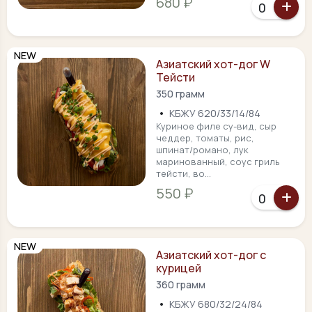
680 ₽
NEW
Азиатский хот-дог W
Тейсти
350 грамм
•
КБЖУ 620/33/14/84
Куриное филе су-вид, сыр
чеддер, томаты, рис,
шпинат/романо, лук
маринованный, соус гриль
тейсти, во...
550 ₽
NEW
Азиатский хот-дог с
курицей
360 грамм
•
КБЖУ 680/32/24/84