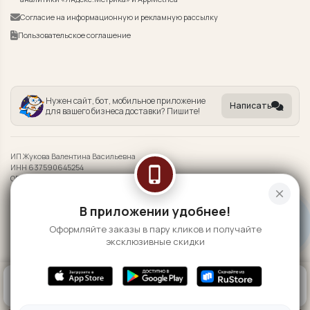
Согласие на информационную и рекламную рассылку
Пользовательское соглашение
Нужен сайт, бот, мобильное приложение
Написать
для вашего бизнеса доставки? Пишите!
ИП Жукова Валентина Васильевна
ИНН 637590645254
phone_iphone
ОГРНИП 323632700007729
close
Информация на сайте носит справочный характер и не является публичной
В приложении удобнее!
офертой
Оформляйте заказы в пару кликов и получайте
©
2026 WANWAI Wasabi
эксклюзивные скидки
0
КОРЗИНА
0 ₽
ГЛАВНАЯ
ВОЙТИ