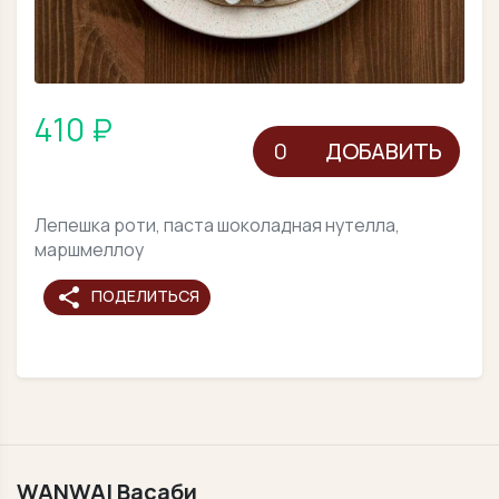
410 ₽
ДОБАВИТЬ
Лепешка роти, паста шоколадная нутелла,
маршмеллоу
share
ПОДЕЛИТЬСЯ
WANWAI Васаби