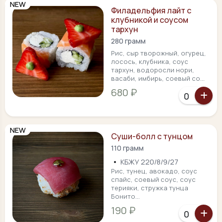
NEW
Филадельфия лайт с
клубникой и соусом
тархун
280 грамм
Рис, сыр творожный, огурец,
лосось, клубника, соус
тархун, водоросли нори,
васаби, имбирь, соевый со...
680 ₽
NEW
Суши-болл с тунцом
110 грамм
•
КБЖУ 220/8/9/27
Рис, тунец, авокадо, соус
спайс, соевый соус, соус
терияки, стружка тунца
Бонито...
190 ₽