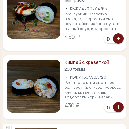
345 грамм
•
КБЖУ 470/17/14/65
Рис, сурими, креветка,
авокадо, творожный сыр,
соус спайси, майонез, унаги,
сырный соус, водоросли н...
450 ₽
Кимпаб с креветкой
290 грамм
•
КБЖУ 150/7/0,5/29
Рис, творожный сыр, перец
болгарский, огурец, морковь
кимчи, креветка, кляр,
водоросли нори, васаби,...
430 ₽
HIT