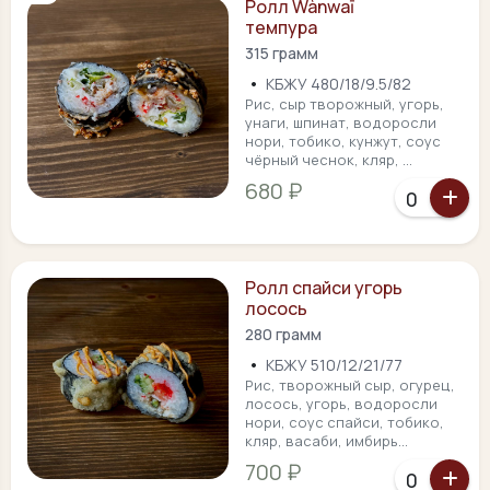
Ролл Wànwaī
темпура
315 грамм
•
КБЖУ 480/18/9.5/82
Рис, сыр творожный, угорь,
унаги, шпинат, водоросли
нори, тобико, кунжут, соус
чёрный чеснок, кляр, ...
680 ₽
Ролл спайси угорь
лосось
280 грамм
•
КБЖУ 510/12/21/77
Рис, творожный сыр, огурец,
лосось, угорь, водоросли
нори, соус спайси, тобико,
кляр, васаби, имбирь...
700 ₽