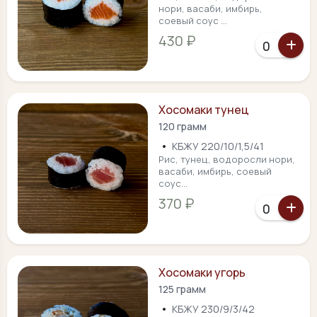
нори, васаби, имбирь,
соевый соус ...
430 ₽
Хосомаки тунец
120 грамм
•
КБЖУ 220/10/1,5/41
Рис, тунец, водоросли нори,
васаби, имбирь, соевый
соус...
370 ₽
Хосомаки угорь
125 грамм
•
КБЖУ 230/9/3/42