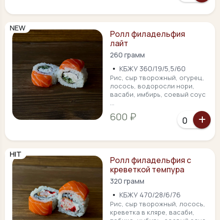
NEW
Ролл филадельфия
лайт
260 грамм
•
КБЖУ 360/19/5,5/60
Рис, сыр творожный, огурец,
лосось, водоросли нори,
васаби, имбирь, соевый соус
...
600 ₽
HIT
Ролл филадельфия с
креветкой темпура
320 грамм
•
КБЖУ 470/28/6/76
Рис, сыр творожный, лосось,
креветка в кляре, васаби,