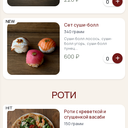
NEW
Сет суши-болл
340 грамм
Суши-болл лосось, суши-
болл угорь, суши-болл
тунец...
600 ₽
РОТИ
HIT
Роти с креветкой и
сгущенкой васаби
150 грамм