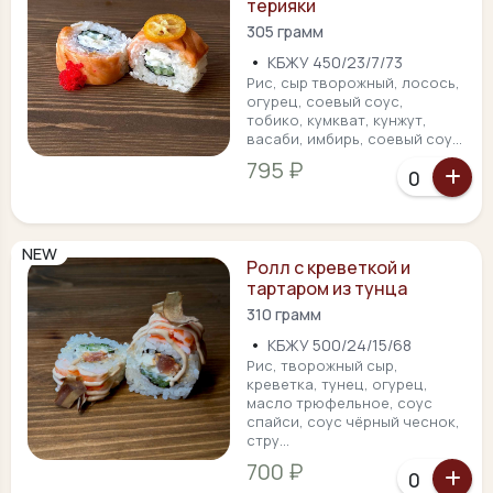
терияки
305 грамм
•
КБЖУ 450/23/7/73
Рис, сыр творожный, лосось,
огурец, соевый соус,
тобико, кумкват, кунжут,
васаби, имбирь, соевый соу...
795 ₽
NEW
Ролл с креветкой и
тартаром из тунца
310 грамм
•
КБЖУ 500/24/15/68
Рис, творожный сыр,
креветка, тунец, огурец,
масло трюфельное, соус
спайси, соус чёрный чеснок,
стру...
700 ₽