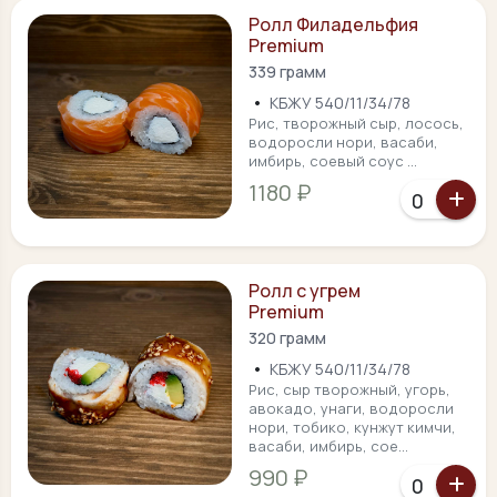
Ролл Филадельфия
Premium
339 грамм
•
КБЖУ 540/11/34/78
Рис, творожный сыр, лосось,
водоросли нори, васаби,
имбирь, соевый соус ...
1180 ₽
Ролл с угрем
Premium
320 грамм
•
КБЖУ 540/11/34/78
Рис, сыр творожный, угорь,
авокадо, унаги, водоросли
нори, тобико, кунжут кимчи,
васаби, имбирь, сое...
990 ₽