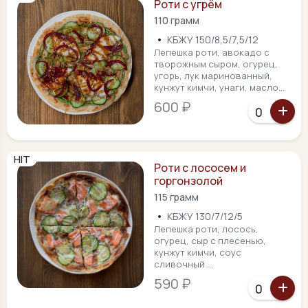
Роти с угрём
110 грамм
•
КБЖУ 150/8,5/7,5/12
Лепешка роти, авокадо с
творожным сыром, огурец,
угорь, лук маринованный,
кунжут кимчи, унаги, масло...
600 ₽
HIT
Роти с лососем и
горгонзолой
115 грамм
•
КБЖУ 130/7/12/5
Лепешка роти, лосось,
огурец, сыр с плесенью,
кунжут кимчи, соус
сливочный ...
590 ₽