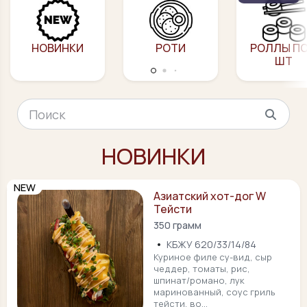
НОВИНКИ
РОТИ
РОЛЛЫ ПО
ШТ
НОВИНКИ
NEW
Азиатский хот-дог W
Тейсти
350 грамм
•
КБЖУ 620/33/14/84
Куриное филе су-вид, сыр
чеддер, томаты, рис,
шпинат/романо, лук
маринованный, соус гриль
тейсти, во...