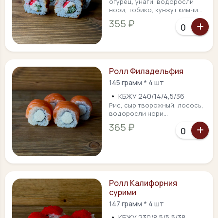
огурец, унаги, водоросли
нори, тобико, кунжут кимчи...
355 ₽
Ролл Филадельфия
145 грамм * 4 шт
•
КБЖУ 240/14/4,5/36
Рис, сыр творожный, лосось,
водоросли нори...
365 ₽
Ролл Калифорния
сурими
147 грамм * 4 шт
•
КБЖУ 230/8,5/5,5/38