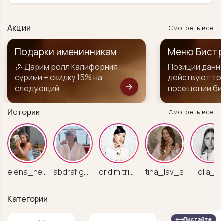
Акции
Смотреть все
Подарки именинникам
Меню Бист
🎉 Дарим ролл Калифорния
Позиции данн
сурими + скидку 15% на
действуют то
arrow_forward
следующий ...
посещении б
Истории
Смотреть все
elena_nemecz
abdrafigova_guzel
dr.dimitrieva
tina_lav_s
olia_I
Категории
⇠⇢
Листайте