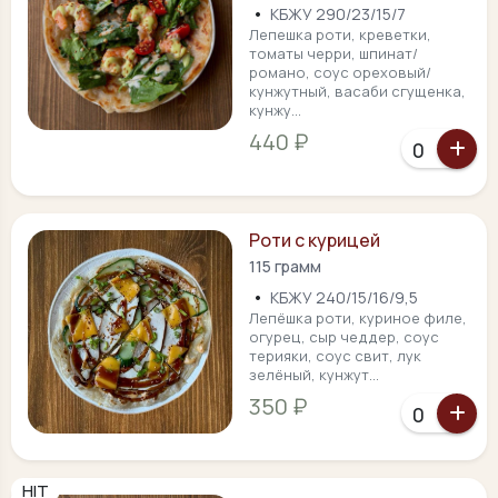
•
КБЖУ 290/23/15/7
Лепешка роти, креветки,
томаты черри, шпинат/
романо, соус ореховый/
кунжутный, васаби сгущенка,
кунжу...
440 ₽
Роти с курицей
115 грамм
•
КБЖУ 240/15/16/9,5
Лепёшка роти, куриное филе,
огурец, сыр чеддер, соус
терияки, соус свит, лук
зелёный, кунжут...
350 ₽
HIT