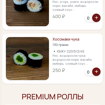
Рис, угорь, унаги, водоросли
нори, васаби, имбирь,
соевый соус ...
400 ₽
Хосомаки чука
130 грамм
•
КБЖУ 220/5/2/45
Рис, водоросли чука,
водоросли нори, васаби,
имбирь, соевый соус ...
250 ₽
PREMIUM РОЛЛЫ