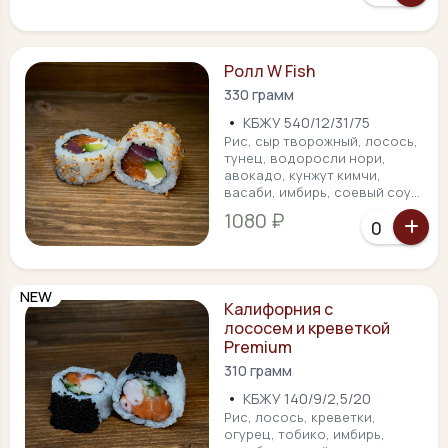
Ролл W Fish
330 грамм
•
КБЖУ 540/12/31/75
Рис, сыр творожный, лосось,
тунец, водоросли нори,
авокадо, кунжут кимчи,
васаби, имбирь, соевый соу...
1080 ₽
NEW
Калифорния с
лососем и креветкой
Premium
310 грамм
•
КБЖУ 140/9/2,5/20
Рис, лосось, креветки,
огурец, тобико, имбирь,