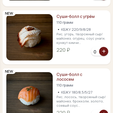
NEW
Суши-болл с угрём
110 грамм
•
КБЖУ 220/9/8/28
Рис, угорь, творожный сыр/
майонез, огурец, соус унаги,
кунжут кимчи...
220 ₽
NEW
Суши-болл с
лососем
110 грамм
•
КБЖУ 180/8,5/5/27
Рис, лосось, творожный сыр/
майонез, брокколи, золото,
соевый соус...
220 ₽