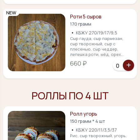
NEW
Роти 5 сыров
170 грамм
•
КБЖУ 270/19/17/9,5
Сыр гауда, сыр пармезан,
сыр творожный, сыр с
плесенью, сыр чеддер,
лепешка роти, мёд, орех...
660 ₽
РОЛЛЫ ПО 4 ШТ
Ролл угорь
150 грамм * 4 шт
•
КБЖУ 220/11/3,5/37
Рис, сыр творожный, угорь,