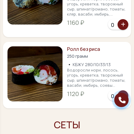
угорь, креветка, творожный
сыр, шпинат/романо, томаты,
кляр, васаби, имбирь,...
1160 ₽
Ролл без риса
250 грамм
•
КБЖУ 280/10/33/13
Водоросли нори, лосось,
угорь, креветка, творожный
сыр, шпинат/романо, томаты,
васаби, имбирь, соевы...
1120 ₽
СЕТЫ