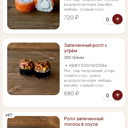
водоросли нори, васаби,
имбирь, соевый соус...
720 ₽
Запеченный ролл с
угрём
280 грамм
•
КБЖУ 520/19/23/64
Рис, сыр творожный, угорь,
спайси соус, унаги,
водоросли нори, имбирь,
васаби, соевый соус ...
680 ₽
HIT
Ролл запеченный
лосось в соусе