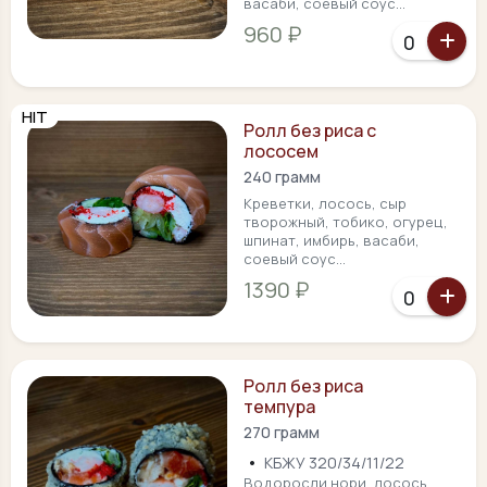
васаби, соевый соус...
960 ₽
HIT
Ролл без риса с
лососем
240 грамм
Креветки, лосось, сыр
творожный, тобико, огурец,
шпинат, имбирь, васаби,
соевый соус...
1390 ₽
Ролл без риса
темпура
270 грамм
•
КБЖУ 320/34/11/22
Водоросли нори, лосось,