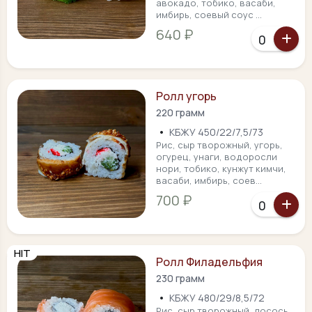
авокадо, тобико, васаби,
имбирь, соевый соус ...
640 ₽
Ролл угорь
220 грамм
•
КБЖУ 450/22/7,5/73
Рис, сыр творожный, угорь,
огурец, унаги, водоросли
нори, тобико, кунжут кимчи,
васаби, имбирь, соев...
700 ₽
HIT
Ролл Филадельфия
230 грамм
•
КБЖУ 480/29/8,5/72
Рис, сыр творожный, лосось,