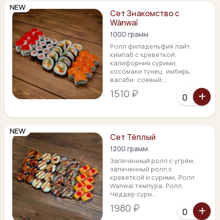
NEW
Сет Знакомство с
Wànwaī
1000 грамм
Ролл филадельфия лайт,
кимпаб с креветкой,
калифорния сурими,
хосомаки тунец, имбирь,
васаби, соевый...
1510 ₽
NEW
Сет Тёплый
1200 грамм
Запеченный ролл с угрём,
запеченный ролл с
креветкой и сурими, Ролл
Wanwai темпура, Ролл
Чеддер сури...
1980 ₽