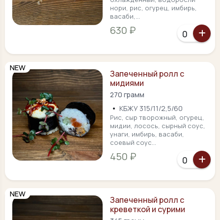
нори, рис, огурец, имбирь,
васаби,...
630 ₽
NEW
Запеченный ролл с
мидиями
270 грамм
•
КБЖУ 315/11/2,5/60
Рис, сыр творожный, огурец,
мидии, лосось, сырный соус,
унаги, имбирь, васаби,
соевый соус...
450 ₽
NEW
Запеченный ролл с
креветкой и сурими