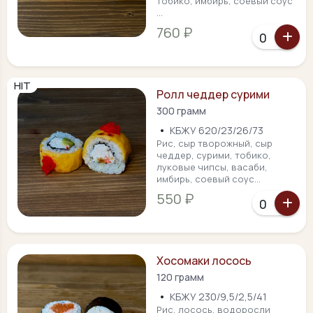
тобико, имбирь, соевый соус
...
760 ₽
HIT
Ролл чеддер сурими
300 грамм
•
КБЖУ 620/23/26/73
Рис, сыр творожный, сыр
чеддер, сурими, тобико,
луковые чипсы, васаби,
имбирь, соевый соус...
550 ₽
Хосомаки лосось
120 грамм
•
КБЖУ 230/9,5/2,5/41
Рис, лосось, водоросли