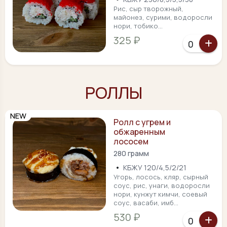
Рис, сыр творожный,
майонез, сурими, водоросли
нори, тобико...
325 ₽
РОЛЛЫ
NEW
Ролл с угрем и
обжаренным
лососем
280 грамм
•
КБЖУ 120/4,5/2/21
Угорь, лосось, кляр, сырный
соус, рис, унаги, водоросли
нори, кунжут кимчи, соевый
соус, васаби, имб...
530 ₽