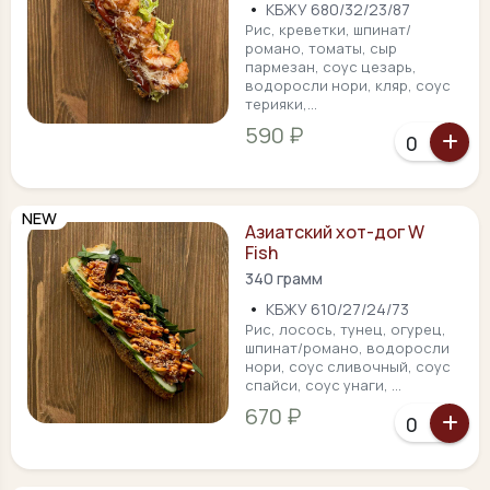
•
КБЖУ 680/32/23/87
Рис, креветки, шпинат/
романо, томаты, сыр
пармезан, соус цезарь,
водоросли нори, кляр, соус
терияки,...
590 ₽
NEW
Азиатский хот-дог W
Fish
340 грамм
•
КБЖУ 610/27/24/73
Рис, лосось, тунец, огурец,
шпинат/романо, водоросли
нори, соус сливочный, соус
спайси, соус унаги, ...
670 ₽