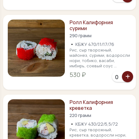
Ролл Калифорния
сурими
290 грамм
•
КБЖУ 470/11/17/76
Рис, сыр творожный,
майонез, сурими, водоросли
нори, тобико, васаби,
имбирь, соевый соус ...
530 ₽
Ролл Калифорния
креветка
220 грамм
•
КБЖУ 430/22/5,5/72
Рис, сыр творожный,
креветка, водоросли нори,