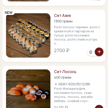
NEW
Сет Азия
1300 грамм
Ролл лосось терияки, ролл с
креветкой и тартаром из
тунца, ролл хосомаки
лосось, ролл спайси угорь
л...
2700 ₽
Сет Лосось
400 грамм
•
КБЖУ 600/35/12/88
Ролл Филадельфия,
хосомаки лосось, суши
лосось, лосось, васаби,
имбирь, соевый соус ...
1410 ₽