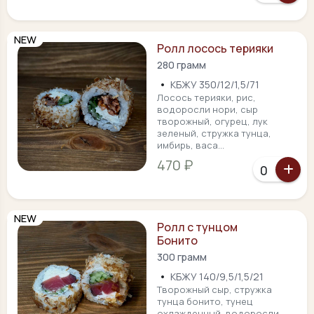
NEW
Ролл лосось терияки
280 грамм
•
КБЖУ 350/12/1,5/71
Лосось терияки, рис,
водоросли нори, сыр
творожный, огурец, лук
зеленый, стружка тунца,
имбирь, васа...
470 ₽
NEW
Ролл с тунцом
Бонито
300 грамм
•
КБЖУ 140/9,5/1,5/21
Творожный сыр, стружка
тунца бонито, тунец
охлажденный, водоросли