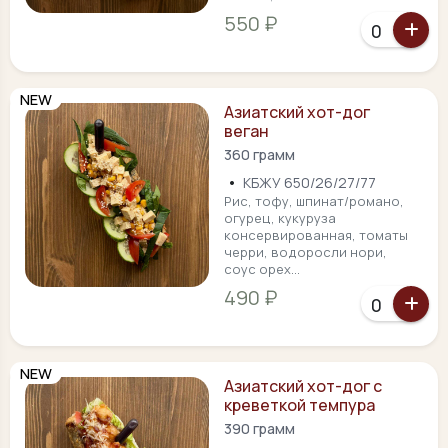
550 ₽
NEW
Азиатский хот-дог
веган
360 грамм
•
КБЖУ 650/26/27/77
Рис, тофу, шпинат/романо,
огурец, кукуруза
консервированная, томаты
черри, водоросли нори,
соус орех...
490 ₽
NEW
Азиатский хот-дог с
креветкой темпура
390 грамм